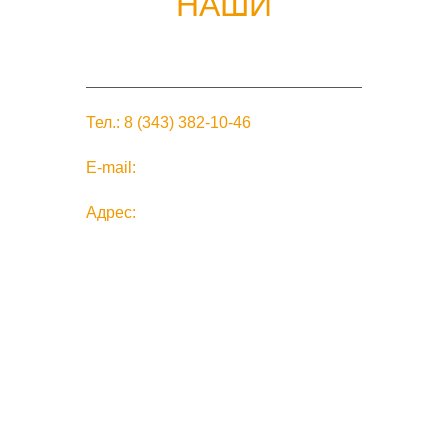
НАШИ
КОНТАКТЫ
Тел.:
8 (343) 382-10-46
E-mail:
mail@plata-ts.ru
Адрес:
г.Екатеринбург, ул.
Завокзальная д.31