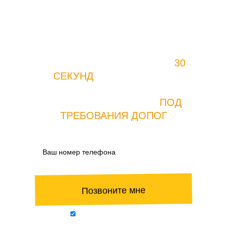
ВВЕДИТЕ СВОЙ НОМЕР, МЫ
ПЕРЕЗВОНИМ ВАМ ЧЕРЕЗ
30
СЕКУНД
И
РАССЧИТАЕМ
СТОИМОСТЬ ОСНАЩЕНИЯ
ВАШЕГО ТРАНСПОРТА
ПОД
ТРЕБОВАНИЯ ДОПОГ
Позвоните мне
Нажимая на кнопку, я даю свое согласие на
обработку персональных данных и соглашаюсь с