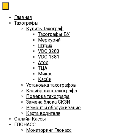
Перейти
к
содержимому
Главная
Тахографы
Купить Тахограф
Тахографы БУ
Меркурий
Штрих
VDO 3283
VDO 1381
Атол
ТЦА
Микас
Касби
Установка тахографов
Калибровка тахографа
Поверка тахографа
Замена блока СКЗИ
Ремонт и обслуживание
Карта водителя
Онлайн Кассы
ГЛОНАСС
Мониторинг Глонасс