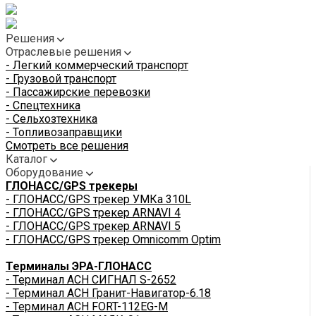
Решения
Отраслевые решения
- Легкий коммерческий транспорт
- Грузовой транспорт
- Пассажирские перевозки
- Спецтехника
- Сельхозтехника
- Топливозаправщики
Смотреть все решения
Каталог
Оборудование
ГЛОНАСС/GPS трекеры
- ГЛОНАСС/GPS трекер УМКа 310L
- ГЛОНАСС/GPS трекер ARNAVI 4
- ГЛОНАСС/GPS трекер ARNAVI 5
- ГЛОНАСС/GPS трекер Omnicomm Optim
Терминалы ЭРА-ГЛОНАСС
- Терминал АСН СИГНАЛ S-2652
- Терминал АСН Гранит-Навигатор-6.18
- Терминал АСН FORT-112EG-M