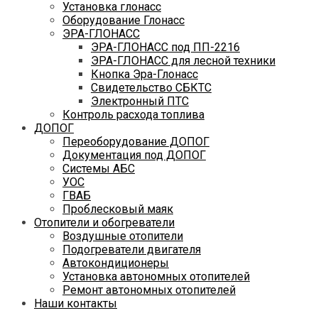
Установка глонасс
Оборудование Глонасс
ЭРА-ГЛОНАСС
ЭРА-ГЛОНАСС под ПП-2216
ЭРА-ГЛОНАСС для лесной техники
Кнопка Эра-Глонасс
Свидетельство СБКТС
Электронный ПТС
Контроль расхода топлива
ДОПОГ
Переоборудование ДОПОГ
Документация под ДОПОГ
Системы АБС
УОС
ГВАБ
Проблесковый маяк
Отопители и обогреватели
Воздушные отопители
Подогреватели двигателя
Автокондиционеры
Установка автономных отопителей
Ремонт автономных отопителей
Наши контакты