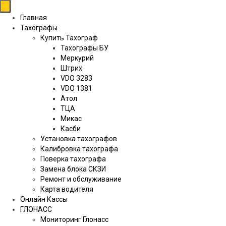
Перейти
к
Главная
содержимому
Тахографы
Купить Тахограф
Тахографы БУ
Меркурий
Штрих
VDO 3283
VDO 1381
Атол
ТЦА
Микас
Касби
Установка тахографов
Калибровка тахографа
Поверка тахографа
Замена блока СКЗИ
Ремонт и обслуживание
Карта водителя
Онлайн Кассы
ГЛОНАСС
Мониторинг Глонасс