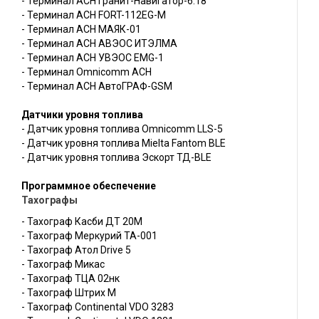
- Терминал АСН Гранит-Навигатор-6.18
- Терминал АСН FORT-112EG-M
- Терминал АСН МАЯК-01
- Терминал АСН АВЭОС ИТЭЛМА
- Терминал АСН УВЭОС EMG-1
- Терминал Omnicomm АСН
- Терминал АСН АвтоГРАФ-GSM
Датчики уровня топлива
- Датчик уровня топлива Omnicomm LLS-5
- Датчик уровня топлива Mielta Fantom BLE
- Датчик уровня топлива Эскорт ТД-BLE
Программное обеспечение
Тахографы
- Тахограф Касби ДТ 20М
- Тахограф Меркурий ТА-001
- Тахограф Атол Drive 5
- Тахограф Микас
- Тахограф ТЦА 02нк
- Тахограф Штрих М
- Тахограф Continental VDO 3283