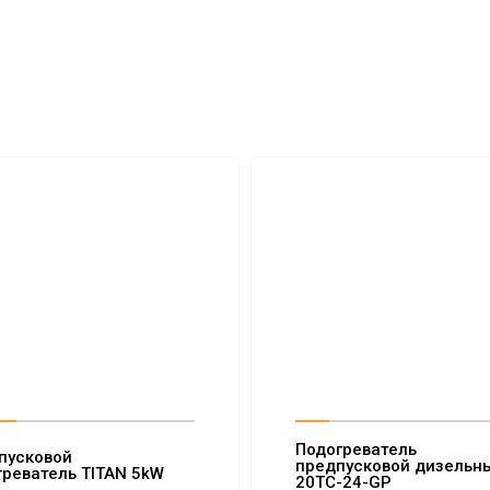
Подогреватель
пусковой
предпусковой дизельн
греватель TITAN 5kW
20ТС-24-GP