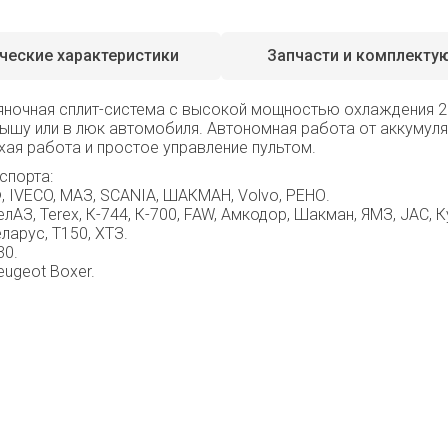
ческие характеристики
Запчасти и комплекту
ночная сплит-система с высокой мощностью охлаждения 28
крышу или в люк автомобиля. Автономная работа от аккумул
хая работа и простое управление пультом.
спорта:
 IVECO, МАЗ, SCANIA, ШАКМАН, Volvo, РЕНО.
лАЗ, Terex, К-744, К-700, FAW, Амкодор, Шакман, ЯМЗ, JAC, Кунг
еларус, Т150, ХТЗ.
30.
eugeot Boxer.