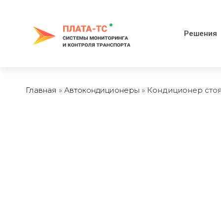
Перейти
к
содержимому
Решения
Главная
»
Автокондиционеры
»
Кондиционер сто