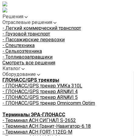
Решения
Отраслевые решения
- Легкий коммерческий транспорт
- Грузовой транспорт
- Пассажирские перевозки
- Спецтехника
- Сельхозтехника
- Топливозаправщики
Смотреть все решения
Каталог
Оборудование
ГЛОНАСС/GPS трекеры
- ГЛОНАСС/GPS трекер УМКа 310L
- ГЛОНАСС/GPS трекер ARNAVI 4
- ГЛОНАСС/GPS трекер ARNAVI 5
- ГЛОНАСС/GPS трекер Omnicomm Optim
Терминалы ЭРА-ГЛОНАСС
- Терминал АСН СИГНАЛ S-2652
- Терминал АСН Гранит-Навигатор-6.18
- Терминал АСН FORT-112EG-M