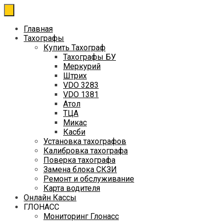
Перейти
к
содержимому
Главная
Тахографы
Купить Тахограф
Тахографы БУ
Меркурий
Штрих
VDO 3283
VDO 1381
Атол
ТЦА
Микас
Касби
Установка тахографов
Калибровка тахографа
Поверка тахографа
Замена блока СКЗИ
Ремонт и обслуживание
Карта водителя
Онлайн Кассы
ГЛОНАСС
Мониторинг Глонасс