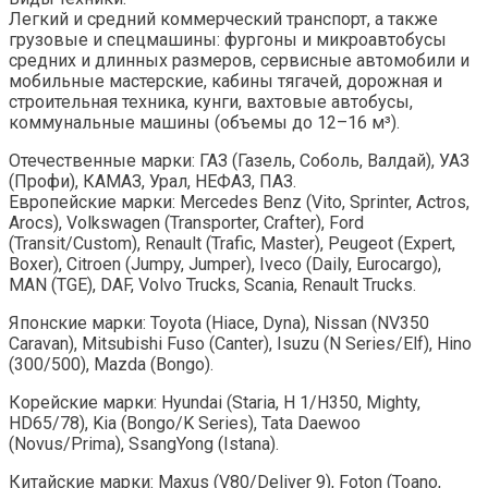
Легкий и средний коммерческий транспорт, а также
грузовые и спецмашины: фургоны и микроавтобусы
средних и длинных размеров, сервисные автомобили и
мобильные мастерские, кабины тягачей, дорожная и
строительная техника, кунги, вахтовые автобусы,
коммунальные машины (объемы до 12–16 м³).
Отечественные марки: ГАЗ (Газель, Соболь, Валдай), УАЗ
(Профи), КАМАЗ, Урал, НЕФАЗ, ПАЗ.
Европейские марки: Mercedes Benz (Vito, Sprinter, Actros,
Arocs), Volkswagen (Transporter, Crafter), Ford
(Transit/Custom), Renault (Trafic, Master), Peugeot (Expert,
Boxer), Citroen (Jumpy, Jumper), Iveco (Daily, Eurocargo),
MAN (TGE), DAF, Volvo Trucks, Scania, Renault Trucks.
Японские марки: Toyota (Hiace, Dyna), Nissan (NV350
Caravan), Mitsubishi Fuso (Canter), Isuzu (N Series/Elf), Hino
(300/500), Mazda (Bongo).
Корейские марки: Hyundai (Staria, H 1/H350, Mighty,
HD65/78), Kia (Bongo/K Series), Tata Daewoo
(Novus/Prima), SsangYong (Istana).
Китайские марки: Maxus (V80/Deliver 9), Foton (Toano,