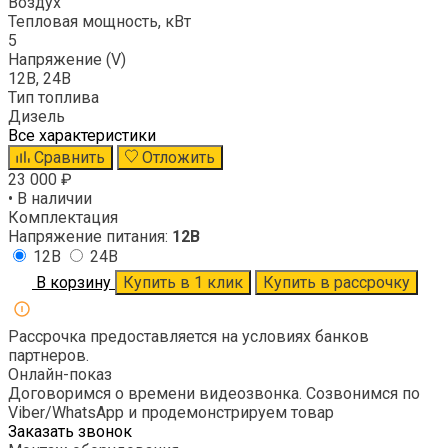
Воздух
Тепловая мощность, кВт
5
Напряжение (V)
12В, 24В
Тип топлива
Дизель
Все характеристики
Сравнить
Отложить
23 000 ₽
• В наличии
Комплектация
Напряжение питания:
12В
12В
24В
В корзину
Купить в 1 клик
Купить в рассрочку
Рассрочка предоставляется на условиях банков
партнеров.
Онлайн-показ
Договоримся о времени видеозвонка. Созвонимся по
Viber/WhatsApp и продемонстрируем товар
Заказать звонок