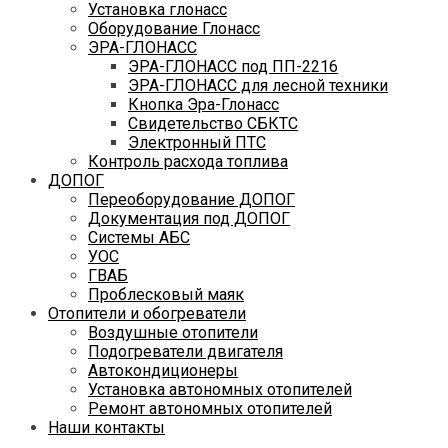
Установка глонасс
Оборудование Глонасс
ЭРА-ГЛОНАСС
ЭРА-ГЛОНАСС под ПП-2216
ЭРА-ГЛОНАСС для лесной техники
Кнопка Эра-Глонасс
Свидетельство СБКТС
Электронный ПТС
Контроль расхода топлива
ДОПОГ
Переоборудование ДОПОГ
Документация под ДОПОГ
Системы АБС
УОС
ГВАБ
Проблесковый маяк
Отопители и обогреватели
Воздушные отопители
Подогреватели двигателя
Автокондиционеры
Установка автономных отопителей
Ремонт автономных отопителей
Наши контакты