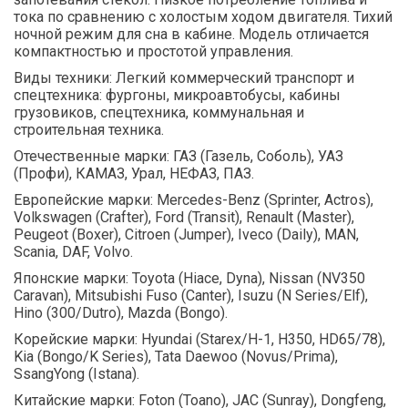
тока по сравнению с холостым ходом двигателя. Тихий
ночной режим для сна в кабине. Модель отличается
компактностью и простотой управления.
Виды техники: Легкий коммерческий транспорт и
спецтехника: фургоны, микроавтобусы, кабины
грузовиков, спецтехника, коммунальная и
строительная техника.
Отечественные марки: ГАЗ (Газель, Соболь), УАЗ
(Профи), КАМАЗ, Урал, НЕФАЗ, ПАЗ.
Европейские марки: Mercedes-Benz (Sprinter, Actros),
Volkswagen (Crafter), Ford (Transit), Renault (Master),
Peugeot (Boxer), Citroen (Jumper), Iveco (Daily), MAN,
Scania, DAF, Volvo.
Японские марки: Toyota (Hiace, Dyna), Nissan (NV350
Caravan), Mitsubishi Fuso (Canter), Isuzu (N Series/Elf),
Hino (300/Dutro), Mazda (Bongo).
Корейские марки: Hyundai (Starex/H-1, H350, HD65/78),
Kia (Bongo/K Series), Tata Daewoo (Novus/Prima),
SsangYong (Istana).
Китайские марки: Foton (Toano), JAC (Sunray), Dongfeng,