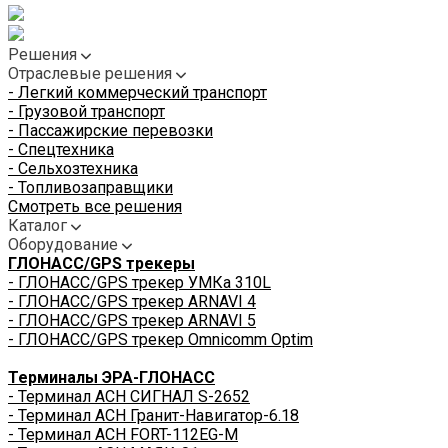
Решения
Отраслевые решения
- Легкий коммерческий транспорт
- Грузовой транспорт
- Пассажирские перевозки
- Спецтехника
- Сельхозтехника
- Топливозаправщики
Смотреть все решения
Каталог
Оборудование
ГЛОНАСС/GPS трекеры
- ГЛОНАСС/GPS трекер УМКа 310L
- ГЛОНАСС/GPS трекер ARNAVI 4
- ГЛОНАСС/GPS трекер ARNAVI 5
- ГЛОНАСС/GPS трекер Omnicomm Optim
Терминалы ЭРА-ГЛОНАСС
- Терминал АСН СИГНАЛ S-2652
- Терминал АСН Гранит-Навигатор-6.18
- Терминал АСН FORT-112EG-M