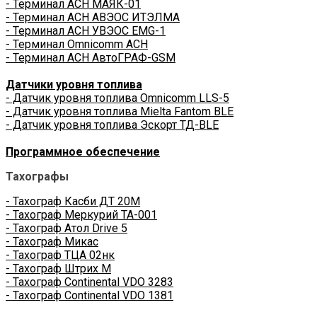
- Терминал АСН МАЯК-01
- Терминал АСН АВЭОС ИТЭЛМА
- Терминал АСН УВЭОС EMG-1
- Терминал Omnicomm АСН
- Терминал АСН АвтоГРАФ-GSM
Датчики уровня топлива
- Датчик уровня топлива Omnicomm LLS-5
- Датчик уровня топлива Mielta Fantom BLE
- Датчик уровня топлива Эскорт ТД-BLE
Программное обеспечение
Тахографы
- Тахограф Касби ДТ 20М
- Тахограф Меркурий ТА-001
- Тахограф Атол Drive 5
- Тахограф Микас
- Тахограф ТЦА 02нк
- Тахограф Штрих М
- Тахограф Continental VDO 3283
- Тахограф Continental VDO 1381