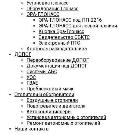
Установка глонасс
Оборудование Глонасс
ЭРА-ГЛОНАСС
ЭРА-ГЛОНАСС под ПП-2216
ЭРА-ГЛОНАСС для лесной техники
Кнопка Эра-Глонасс
Свидетельство СБКТС
Электронный ПТС
Контроль расхода топлива
ДОПОГ
Переоборудование ДОПОГ
Документация под ДОПОГ
Системы АБС
УОС
ГВАБ
Проблесковый маяк
Отопители и обогреватели
Воздушные отопители
Подогреватели двигателя
Автокондиционеры
Установка автономных отопителей
Ремонт автономных отопителей
Наши контакты