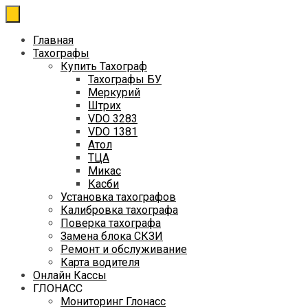
Перейти
к
содержимому
Главная
Тахографы
Купить Тахограф
Тахографы БУ
Меркурий
Штрих
VDO 3283
VDO 1381
Атол
ТЦА
Микас
Касби
Установка тахографов
Калибровка тахографа
Поверка тахографа
Замена блока СКЗИ
Ремонт и обслуживание
Карта водителя
Онлайн Кассы
ГЛОНАСС
Мониторинг Глонасс