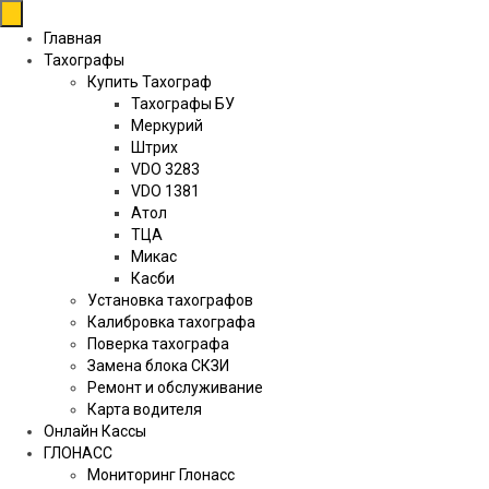
Перейти
к
Главная
содержимому
Тахографы
Купить Тахограф
Тахографы БУ
Меркурий
Штрих
VDO 3283
VDO 1381
Атол
ТЦА
Микас
Касби
Установка тахографов
Калибровка тахографа
Поверка тахографа
Замена блока СКЗИ
Ремонт и обслуживание
Карта водителя
Онлайн Кассы
ГЛОНАСС
Мониторинг Глонасс