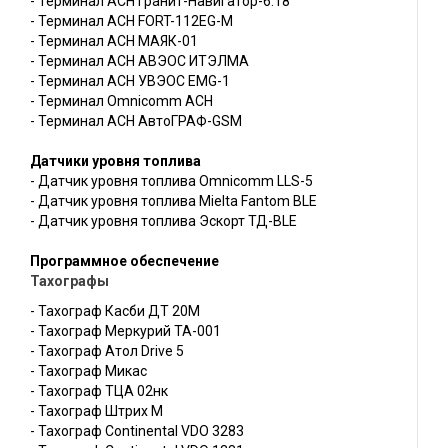
- Терминал АСН Гранит-Навигатор-6.18
- Терминал АСН FORT-112EG-M
- Терминал АСН МАЯК-01
- Терминал АСН АВЭОС ИТЭЛМА
- Терминал АСН УВЭОС EMG-1
- Терминал Omnicomm АСН
- Терминал АСН АвтоГРАФ-GSM
Датчики уровня топлива
- Датчик уровня топлива Omnicomm LLS-5
- Датчик уровня топлива Mielta Fantom BLE
- Датчик уровня топлива Эскорт ТД-BLE
Программное обеспечение
Тахографы
- Тахограф Касби ДТ 20М
- Тахограф Меркурий ТА-001
- Тахограф Атол Drive 5
- Тахограф Микас
- Тахограф ТЦА 02нк
- Тахограф Штрих М
- Тахограф Continental VDO 3283